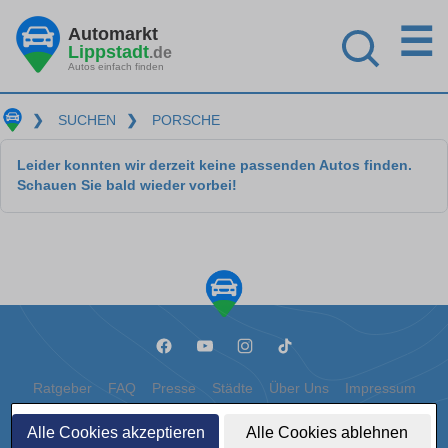
☰
Automarkt
Lippstadt
.de
Autos einfach finden
❯
SUCHEN
❯
PORSCHE
Leider konnten wir derzeit keine passenden Autos finden.
Schauen Sie bald wieder vorbei!
Ratgeber
FAQ
Presse
Städte
Über Uns
Impressum
Datenschutz
Cookies
Alle Cookies akzeptieren
Alle Cookies ablehnen