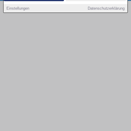
Copyright © 2000 - 2026 | 1A Infosysteme GmbH | Content by: 1a-sites-autos
Einstellungen
Datenschutzerklärung
08.08.2026