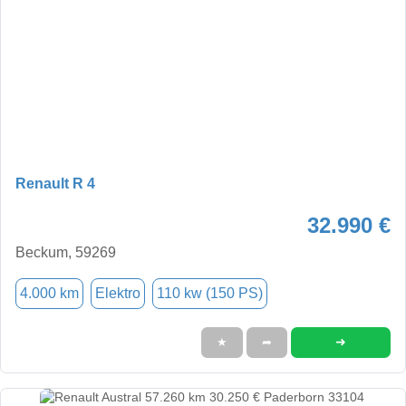
Renault R 4
32.990 €
Beckum, 59269
4.000 km
Elektro
110 kw (150 PS)
➜
★
➦