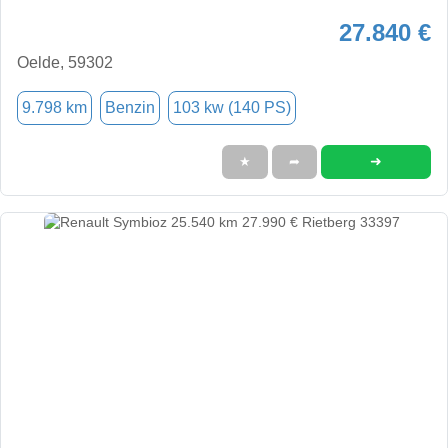
27.840 €
Oelde, 59302
9.798 km
Benzin
103 kw (140 PS)
➜
★
➦