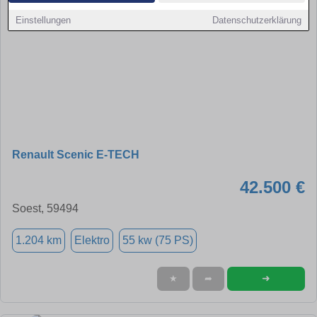
Einstellungen
Datenschutzerklärung
Renault Scenic E-TECH
42.500 €
Soest, 59494
1.204 km
Elektro
55 kw (75 PS)
➜
★
➦