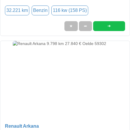
32.221 km
Benzin
116 kw (158 PS)
➜
★
➦
Renault Arkana