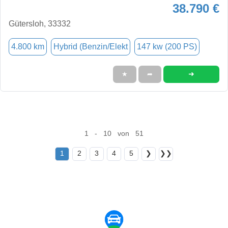
38.790 €
Gütersloh, 33332
4.800 km
Hybrid (Benzin/Elekt
147 kw (200 PS)
➜
★
➦
1 - 10 von 51
1
2
3
4
5
❯
❯❯