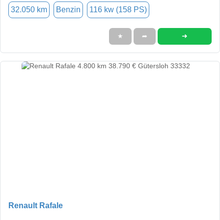
32.050 km
Benzin
116 kw (158 PS)
➜
★
➦
Renault Rafale