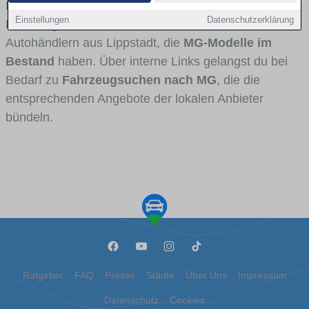
Fahrertypen die Marke interessant ist. Viele
Einstellungen
Datenschutzerklärung
Fahrzeuge stammen von Autohäusern und
Autohändlern aus Lippstadt, die
MG-Modelle im
Bestand
haben. Über interne Links gelangst du bei
Bedarf zu
Fahrzeugsuchen nach MG
, die die
entsprechenden Angebote der lokalen Anbieter
bündeln.
Ratgeber
FAQ
Presse
Städte
Über Uns
Impressum
Datenschutz
Cookies