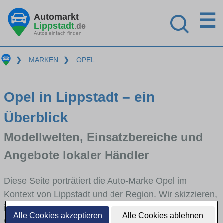
☰
Automarkt
Lippstadt
.de
Autos einfach finden
❯
MARKEN
❯
OPEL
Opel in Lippstadt – ein
Überblick
Modellwelten, Einsatzbereiche und
Angebote lokaler Händler
Diese Seite porträtiert die Auto-Marke Opel im
Kontext von Lippstadt und der Region. Wir skizzieren,
in welchen Fahrzeugklassen Opel stark vertreten ist,
Alle Cookies akzeptieren
Alle Cookies ablehnen
welche Modellreihen häufig im Stadt- und