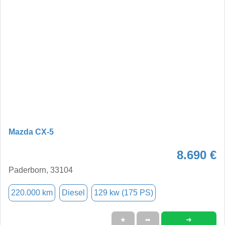
Mazda CX-5
8.690 €
Paderborn, 33104
220.000 km
Diesel
129 kw (175 PS)
➜
★
➦