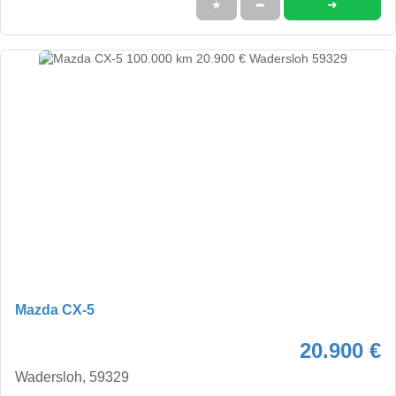
➜
★
➦
Mazda CX-5
20.900 €
Wadersloh, 59329