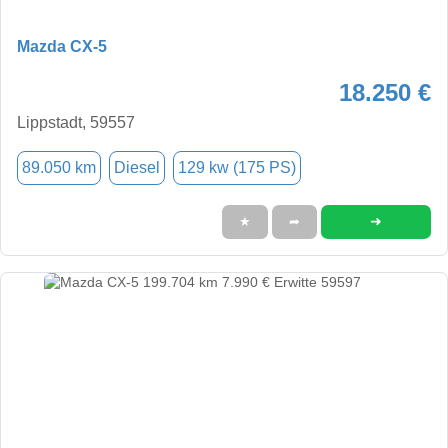
Mazda CX-5
18.250 €
Lippstadt, 59557
89.050 km
Diesel
129 kw (175 PS)
➜
★
➦