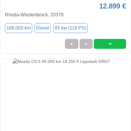
12.899 €
Rheda-Wiedenbrück, 33378
168.000 km
Diesel
85 kw (116 PS)
➜
★
➦