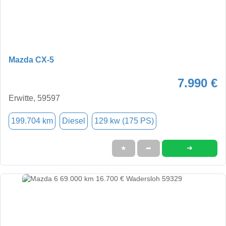
Mazda CX-5
7.990 €
Erwitte, 59597
199.704 km
Diesel
129 kw (175 PS)
➜
★
➦