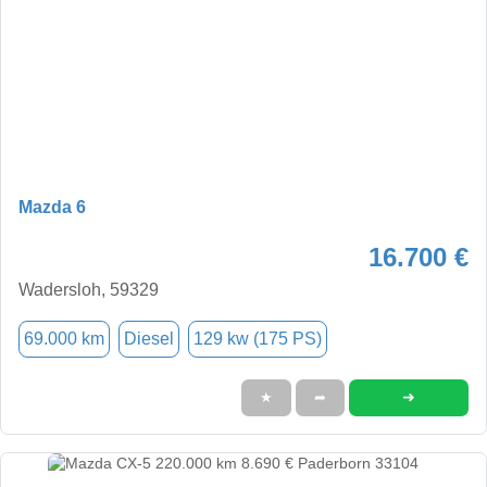
Mazda 6
16.700 €
Wadersloh, 59329
69.000 km
Diesel
129 kw (175 PS)
➜
★
➦