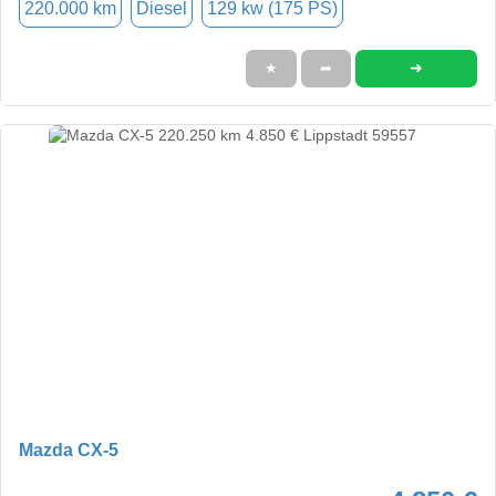
220.000 km
Diesel
129 kw (175 PS)
➜
★
➦
Mazda CX-5