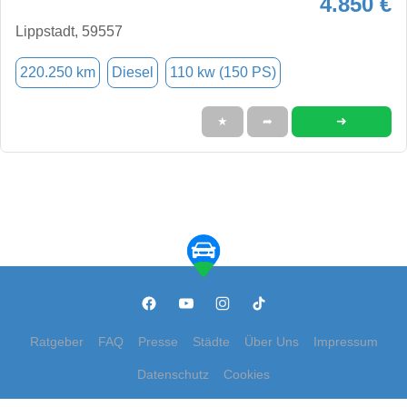
4.850 €
Lippstadt, 59557
220.250 km
Diesel
110 kw (150 PS)
➜
★
➦
Ratgeber
FAQ
Presse
Städte
Über Uns
Impressum
Datenschutz
Cookies