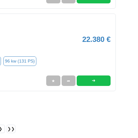
22.380 €
96 kw (131 PS)
➜
★
➦
❯
❯❯