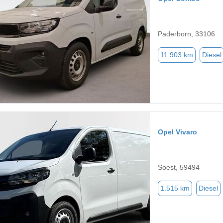
Paderborn, 33106
11.903 km
Diesel
Opel Vivaro
Soest, 59494
1.515 km
Diesel