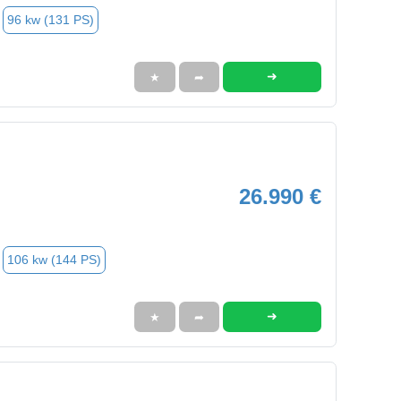
96 kw (131 PS)
➜
★
➦
26.990 €
106 kw (144 PS)
➜
★
➦