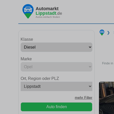
Automarkt
Lippstadt
.de
Autos einfach finden
❯
Klasse
Marke
Finde in
Ort, Region oder PLZ
mehr Filter
Auto finden