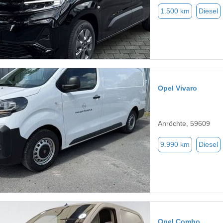
1.500 km
Diesel
Opel Vivaro
Anröchte, 59609
9.990 km
Diesel
Opel Combo