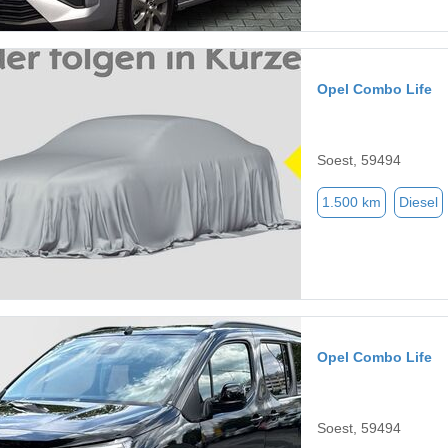
Opel Combo Life
Soest, 59494
1.500 km
Diesel
Opel Combo Life
Soest, 59494