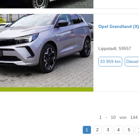
Opel Grandland (X)
Lippstadt, 59557
33.959 km
Diesel
1 - 10 von 144
1
2
3
4
5