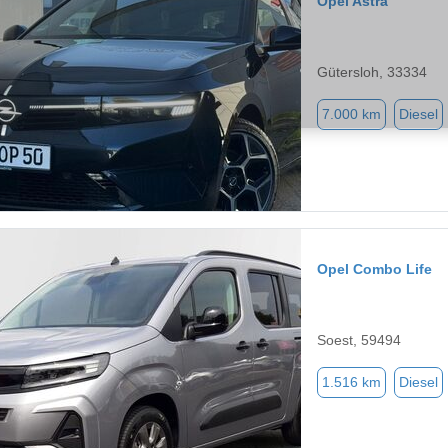
Opel Astra
Gütersloh, 33334
7.000 km
Diesel
Opel Combo Life
Soest, 59494
1.516 km
Diesel