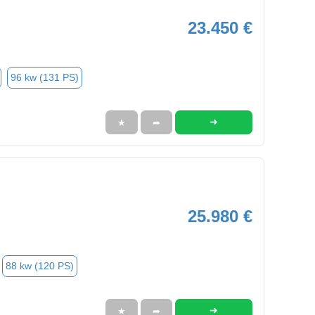
23.450 €
96 kw (131 PS)
➜
★
➦
25.980 €
88 kw (120 PS)
➜
★
➦