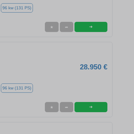
96 kw (131 PS)
➜
★
➦
28.950 €
96 kw (131 PS)
➜
★
➦