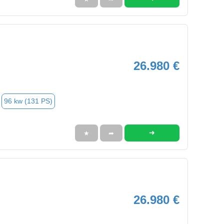
26.980 €
96 kw (131 PS)
➜
★
➦
26.980 €