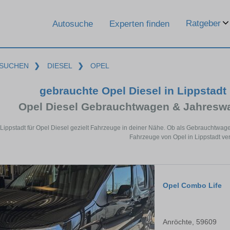
Ratgeber
Autosuche
Experten finden
SUCHEN
❯
DIESEL
❯
OPEL
gebrauchte Opel Diesel in Lippstad
Opel Diesel Gebrauchtwagen & Jahresw
 Lippstadt für Opel Diesel gezielt Fahrzeuge in deiner Nähe. Ob als Gebrauchtwage
Fahrzeuge von Opel in Lippstadt ver
Opel Combo Life
Anröchte, 59609