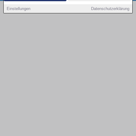
Copyright © 2000 - 2026 | 1A Infosysteme GmbH | Content by: 1a-sites-autos
Einstellungen
Datenschutzerklärung
08.08.2026