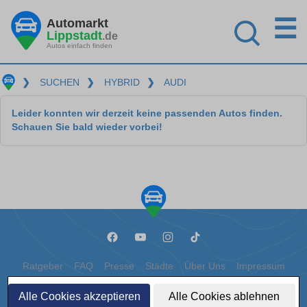
☰
Automarkt
Lippstadt
.de
Autos einfach finden
❯
SUCHEN
❯
HYBRID
❯
AUDI
Leider konnten wir derzeit keine passenden Autos finden.
Schauen Sie bald wieder vorbei!
Ratgeber
FAQ
Presse
Städte
Über Uns
Impressum
Datenschutz
Cookies
Alle Cookies akzeptieren
Alle Cookies ablehnen