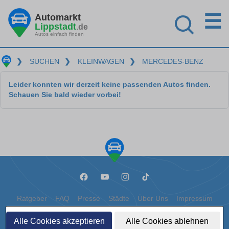
☰
Automarkt
Lippstadt
.de
Autos einfach finden
❯
SUCHEN
❯
KLEINWAGEN
❯
MERCEDES-BENZ
Leider konnten wir derzeit keine passenden Autos finden.
Schauen Sie bald wieder vorbei!
Ratgeber
FAQ
Presse
Städte
Über Uns
Impressum
Datenschutz
Cookies
Alle Cookies akzeptieren
Alle Cookies ablehnen