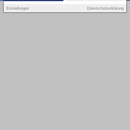
Copyright © 2000 - 2026 | 1A Infosysteme GmbH | Content by: 1a-sites-autos
Einstellungen
Datenschutzerklärung
08.08.2026