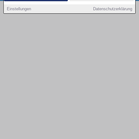
Copyright © 2000 - 2026 | 1A Infosysteme GmbH | Content by: 1a-sites-autos
Einstellungen
Datenschutzerklärung
10.08.2026