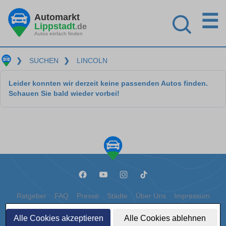
☰
Automarkt
Lippstadt
.de
Autos einfach finden
❯
SUCHEN
❯
LINCOLN
Leider konnten wir derzeit keine passenden Autos finden.
Schauen Sie bald wieder vorbei!
Ratgeber
FAQ
Presse
Städte
Über Uns
Impressum
Datenschutz
Cookies
Alle Cookies akzeptieren
Alle Cookies ablehnen