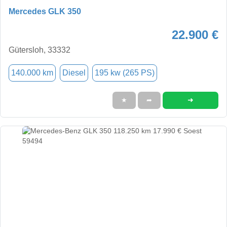
Mercedes GLK 350
22.900 €
Gütersloh, 33332
140.000 km
Diesel
195 kw (265 PS)
➜
★
➦