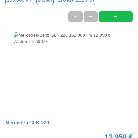
➜
★
➦
Mercedes GLK 220
12.950 €