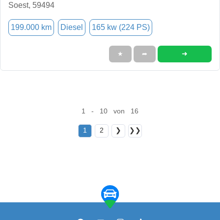
Soest, 59494
199.000 km
Diesel
165 kw (224 PS)
➜
★
➦
1 - 10 von 16
1
2
❯
❯❯