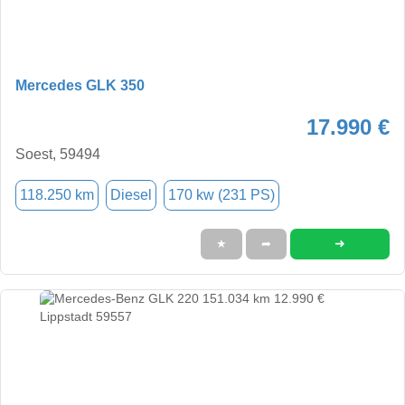
Mercedes GLK 350
17.990 €
Soest, 59494
118.250 km
Diesel
170 kw (231 PS)
➜
★
➦