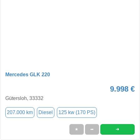
Mercedes GLK 220
9.998 €
Gütersloh, 33332
207.000 km
Diesel
125 kw (170 PS)
➜
★
➦