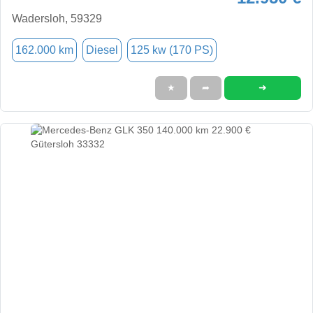
Wadersloh, 59329
162.000 km
Diesel
125 kw (170 PS)
➜
★
➦