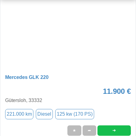
Mercedes GLK 220
11.900 €
Gütersloh, 33332
221.000 km
Diesel
125 kw (170 PS)
➜
★
➦