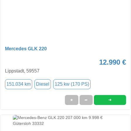
Mercedes GLK 220
12.990 €
Lippstadt, 59557
151.034 km
Diesel
125 kw (170 PS)
➜
★
➦