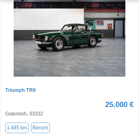
Triumph TR6
25.000 €
Gütersloh, 33332
1.485 km
Benzin