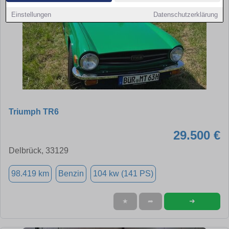
Einstellungen
Datenschutzerklärung
Triumph TR6
29.500 €
Delbrück, 33129
98.419 km
Benzin
104 kw (141 PS)
➜
★
➦