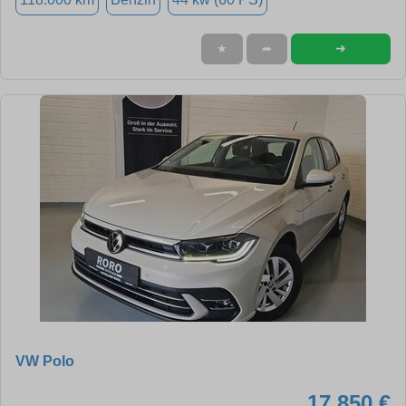
➜
★
➦
VW Polo
17.850 €