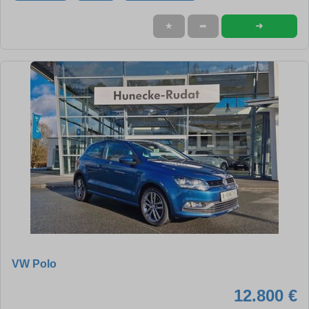
➜
★
➦
VW Polo
12.800 €