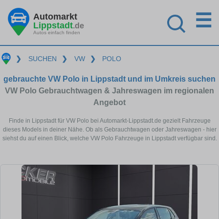
☰
Automarkt
Lippstadt
.de
Autos einfach finden
❯
SUCHEN
❯
VW
❯
POLO
gebrauchte VW Polo in Lippstadt und im Umkreis suchen
VW Polo Gebrauchtwagen & Jahreswagen im regionalen
Angebot
Finde in Lippstadt für VW Polo bei Automarkt-Lippstadt.de gezielt Fahrzeuge
dieses Models in deiner Nähe. Ob als Gebrauchtwagen oder Jahreswagen - hier
siehst du auf einen Blick, welche VW Polo Fahrzeuge in Lippstadt verfügbar sind.