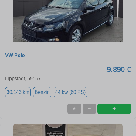
VW Polo
9.890 €
Lippstadt, 59557
30.143 km
Benzin
44 kw (60 PS)
➜
★
➦