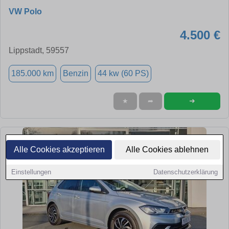
VW Polo
4.500 €
Lippstadt, 59557
185.000 km
Benzin
44 kw (60 PS)
➜
★
➦
Alle Cookies akzeptieren
Alle Cookies ablehnen
Einstellungen
Datenschutzerklärung