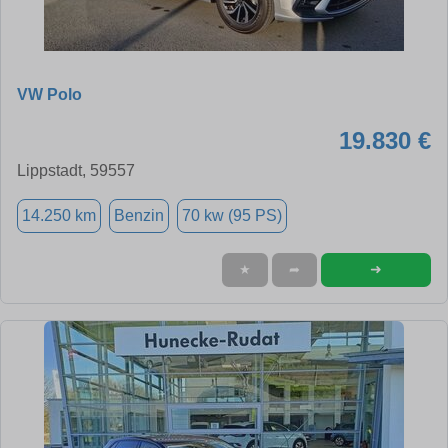
VW Polo
19.830 €
Lippstadt, 59557
14.250 km
Benzin
70 kw (95 PS)
➜
★
➦