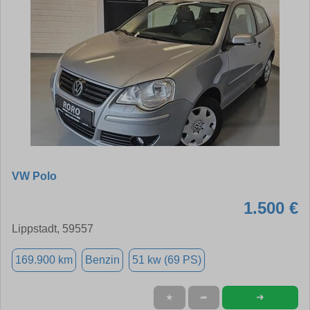
VW Polo
1.500 €
Lippstadt, 59557
169.900 km
Benzin
51 kw (69 PS)
➜
★
➦