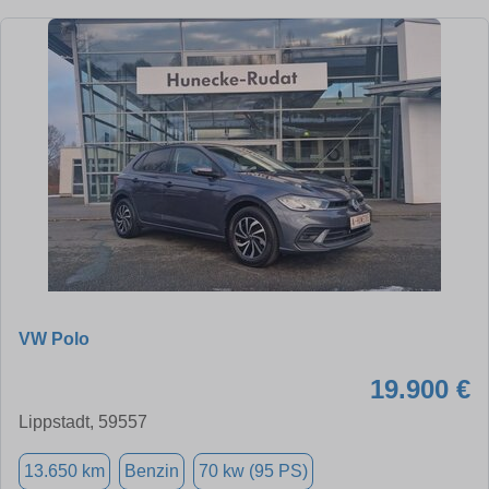
VW Polo
19.900 €
Lippstadt, 59557
13.650 km
Benzin
70 kw (95 PS)