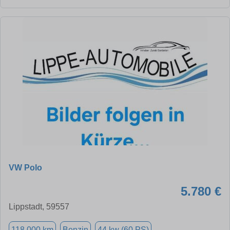
VW Polo
5.780 €
Lippstadt, 59557
118.000 km
Benzin
44 kw (60 PS)