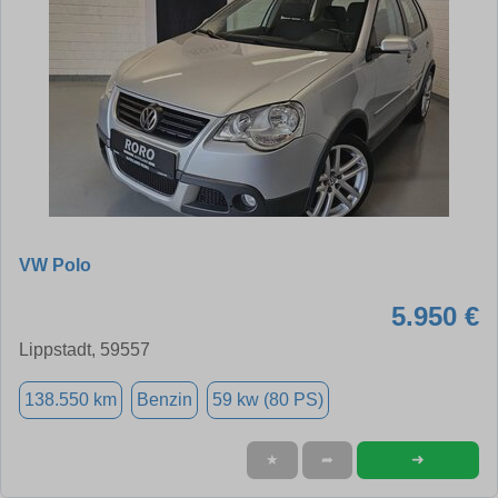
VW Polo
5.950 €
Lippstadt, 59557
138.550 km
Benzin
59 kw (80 PS)
➜
★
➦