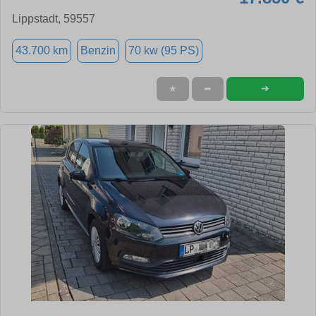
Lippstadt, 59557
43.700 km
Benzin
70 kw (95 PS)
➜
★
➦