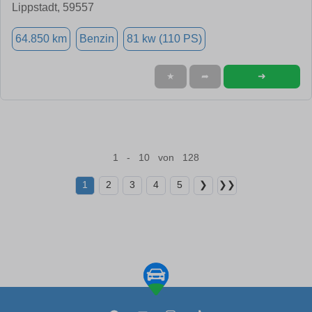
Lippstadt, 59557
64.850 km
Benzin
81 kw (110 PS)
➜
★
➦
1 - 10 von 128
1
2
3
4
5
❯
❯❯