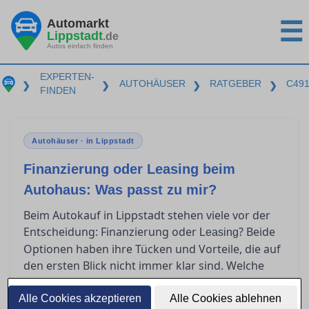
Automarkt
☰
Lippstadt
.de
Autos einfach finden
EXPERTEN-
AUTOHÄUSER
RATGEBER
C49
❯
❯
❯
❯
FINDEN
Autohäuser · in Lippstadt
Finanzierung oder Leasing beim
Autohaus: Was passt zu mir?
Beim Autokauf in Lippstadt stehen viele vor der
Entscheidung: Finanzierung oder
? Beide
Leasing
Optionen haben ihre Tücken und Vorteile, die auf
den ersten Blick nicht immer klar sind. Welche
Kosten wirklich auf Sie zukommen und welche
Lösung als Privatkunde am meisten Sinn macht,
Alle Cookies akzeptieren
Alle Cookies ablehnen