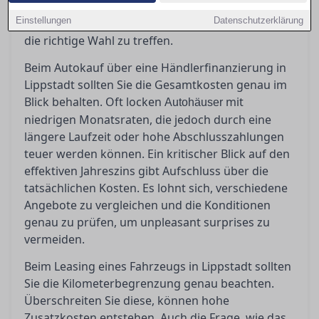
erfahren Sie hier. Bevor Sie unterschreiben,
Einstellungen
Datenschutzerklärung
sollten Sie genau wissen, worauf es ankommt, um
die richtige Wahl zu treffen.
Beim Autokauf über eine Händlerfinanzierung in
Lippstadt sollten Sie die Gesamtkosten genau im
Blick behalten. Oft locken
mit
Autohäuser
niedrigen Monatsraten, die jedoch durch eine
längere Laufzeit oder hohe Abschlusszahlungen
teuer werden können. Ein kritischer Blick auf den
effektiven Jahreszins gibt Aufschluss über die
tatsächlichen Kosten. Es lohnt sich, verschiedene
Angebote zu vergleichen und die Konditionen
genau zu prüfen, um unpleasant surprises zu
vermeiden.
Beim Leasing eines Fahrzeugs in Lippstadt sollten
Sie die Kilometerbegrenzung genau beachten.
Überschreiten Sie diese, können hohe
Zusatzkosten entstehen. Auch die Frage, wie das