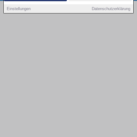
Copyright © 2000 - 2026 | 1A Infosysteme GmbH | Content by: 1a-sites-autos
Einstellungen
Datenschutzerklärung
09.08.2026