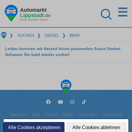
☰
Automarkt
Lippstadt
.de
Autos einfach finden
❯
SUCHEN
❯
DIESEL
❯
BMW
Leider konnten wir derzeit keine passenden Autos finden.
Schauen Sie bald wieder vorbei!
Ratgeber
FAQ
Presse
Städte
Über Uns
Impressum
Datenschutz
Cookies
Alle Cookies akzeptieren
Alle Cookies ablehnen