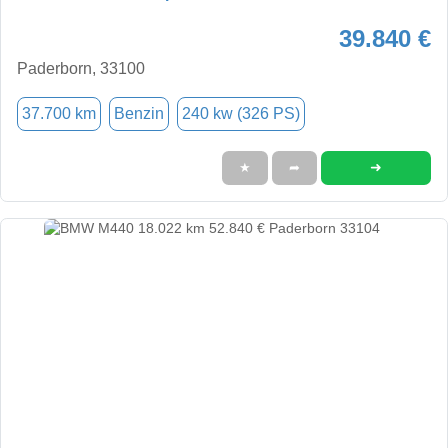
39.840 €
Paderborn, 33100
37.700 km
Benzin
240 kw (326 PS)
➜
★
➦