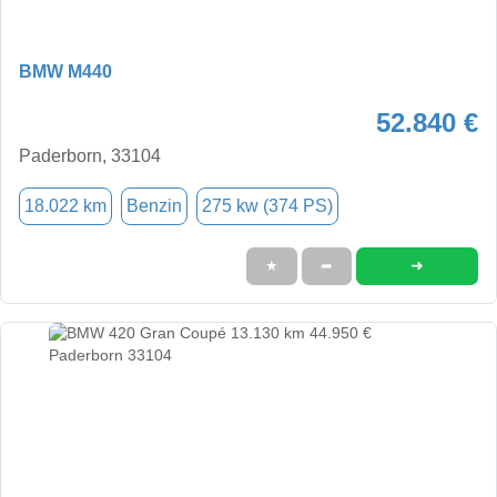
BMW M440
52.840 €
Paderborn, 33104
18.022 km
Benzin
275 kw (374 PS)
➜
★
➦