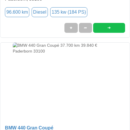
96.600 km
Diesel
135 kw (184 PS)
➜
★
➦
BMW 440 Gran Coupé