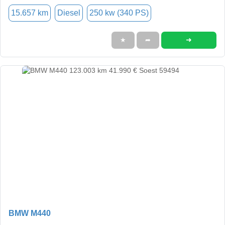
15.657 km
Diesel
250 kw (340 PS)
➜
★
➦
BMW M440