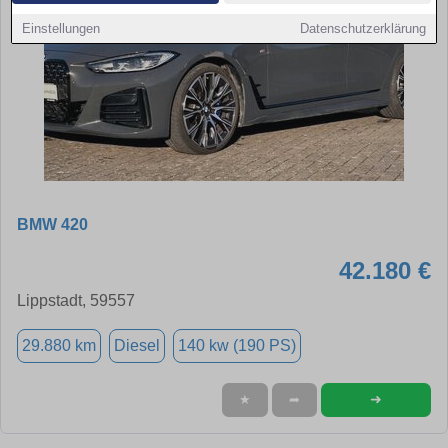
Einstellungen
Datenschutzerklärung
BMW 420
42.180 €
Lippstadt, 59557
29.880 km
Diesel
140 kw (190 PS)
➜
★
➦