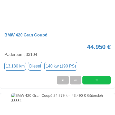
BMW 420 Gran Coupé
44.950 €
Paderborn, 33104
13.130 km
Diesel
140 kw (190 PS)
➜
★
➦