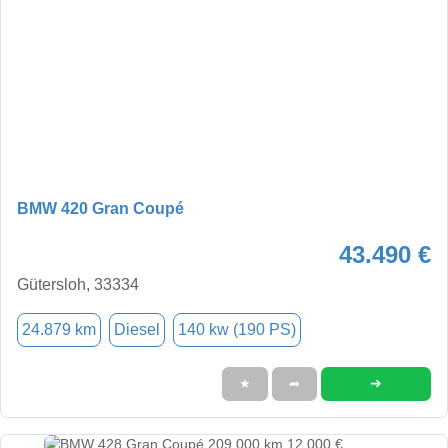
BMW 420 Gran Coupé
43.490 €
Gütersloh, 33334
24.879 km
Diesel
140 kw (190 PS)
➜
★
➦