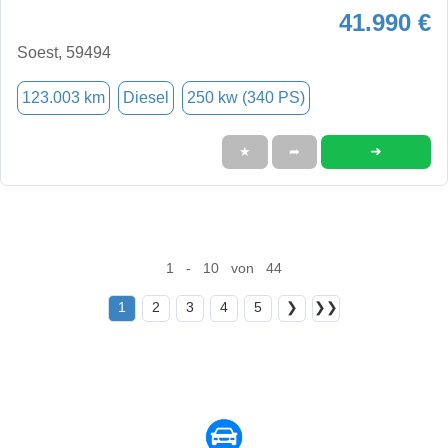
41.990 €
Soest, 59494
123.003 km
Diesel
250 kw (340 PS)
➜
★
➦
1 - 10 von 44
1
2
3
4
5
❯
❯❯