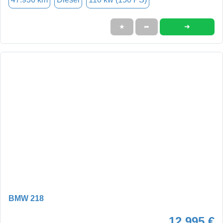
➜
★
➦
BMW 218
12.995 €