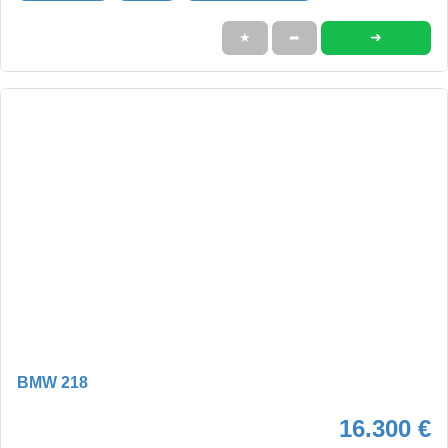
➜
★
➦
BMW 218
16.300 €