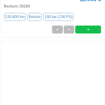
Beckum, 59269
135.800 km
Benzin
100 kw (136 PS)
➜
★
➦