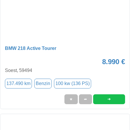
BMW 218 Active Tourer
8.990 €
Soest, 59494
137.490 km
Benzin
100 kw (136 PS)
➜
★
➦