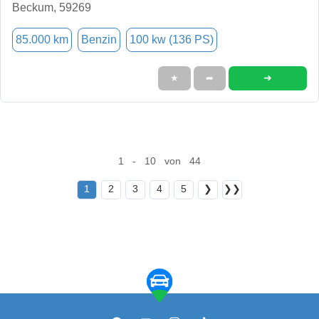
Beckum, 59269
85.000 km
Benzin
100 kw (136 PS)
➜
★
➦
1 - 10 von 44
1
2
3
4
5
❯
❯❯