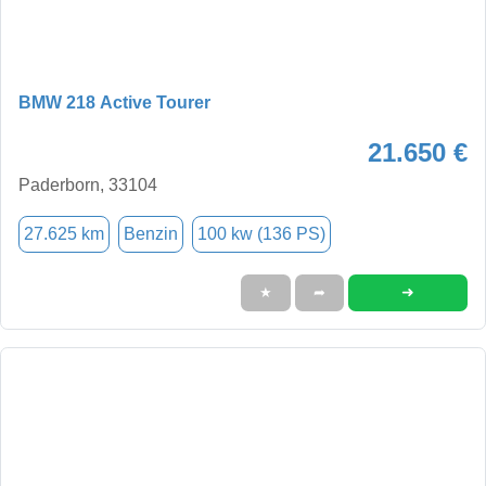
BMW 218 Active Tourer
21.650 €
Paderborn, 33104
27.625 km
Benzin
100 kw (136 PS)
➜
★
➦