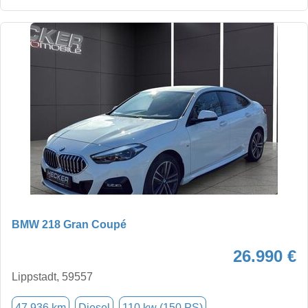
BMW 218 Gran Coupé
26.990 €
Lippstadt, 59557
47.936 km
Diesel
110 kw (150 PS)