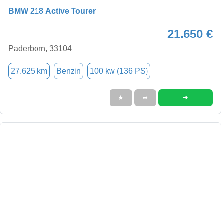
BMW 218 Active Tourer
21.650 €
Paderborn, 33104
27.625 km
Benzin
100 kw (136 PS)
➜
★
➦