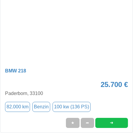
BMW 218
25.700 €
Paderborn, 33100
82.000 km
Benzin
100 kw (136 PS)
➜
★
➦