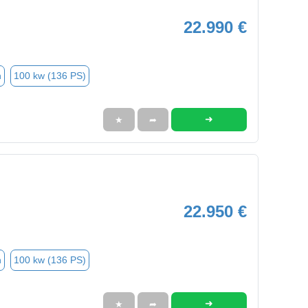
22.990 €
n
100 kw (136 PS)
➜
★
➦
22.950 €
n
100 kw (136 PS)
➜
★
➦