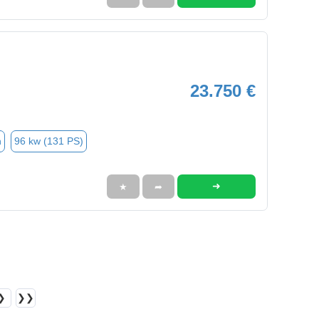
23.750 €
n
96 kw (131 PS)
➜
★
➦
❯
❯❯