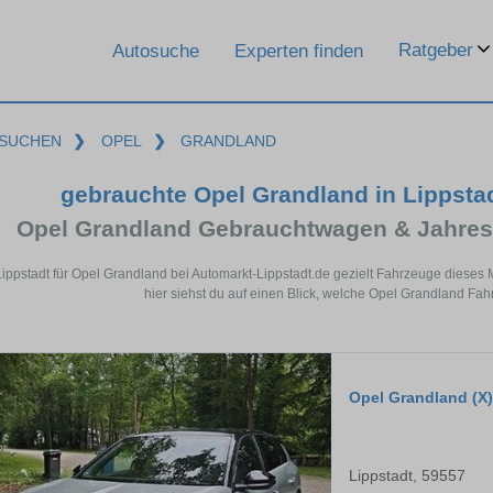
Ratgeber
Autosuche
Experten finden
SUCHEN
❯
OPEL
❯
GRANDLAND
gebrauchte Opel Grandland in Lippsta
Opel Grandland Gebrauchtwagen & Jahres
Lippstadt für Opel Grandland bei Automarkt-Lippstadt.de gezielt Fahrzeuge diese
hier siehst du auf einen Blick, welche Opel Grandland Fahr
Opel Grandland (X)
Lippstadt, 59557