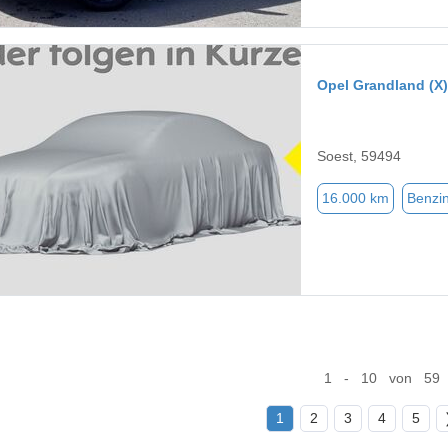
Opel Grandland (X)
Soest, 59494
16.000 km
Benzi
1 - 10 von 59
1
2
3
4
5