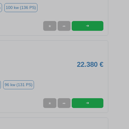
n
100 kw (136 PS)
➜
★
➦
22.380 €
96 kw (131 PS)
➜
★
➦