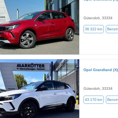
Gütersloh, 33334
38.322 km
Benzi
Opel Grandland (X)
Gütersloh, 33334
43.170 km
Benzi